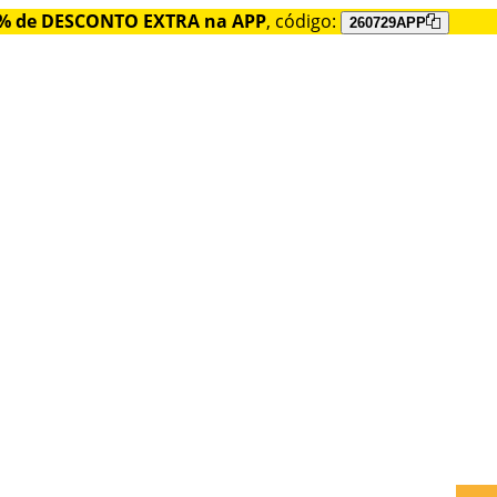
% de DESCONTO EXTRA na APP
, código:
260729APP