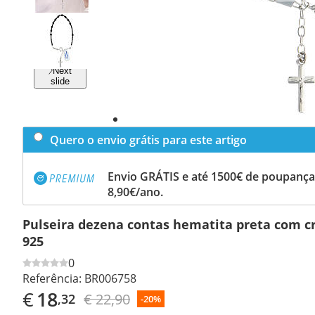
Previous
slide
Next
slide
Quero o envio grátis para este artigo
Envio GRÁTIS e até 1500€ de poupança
8,90€/ano.
Pulseira dezena contas hematita preta com cr
925
0
Referência:
BR006758
€
18
€ 22,90
,32
-20%