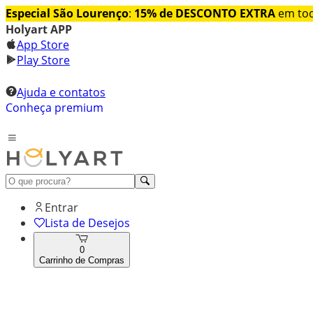
Especial São Lourenço
:
15% de DESCONTO EXTRA
em tod
Holyart APP
App Store
Play Store
Ajuda e contatos
Conheça premium
Entrar
Lista de Desejos
0
Carrinho de Compras