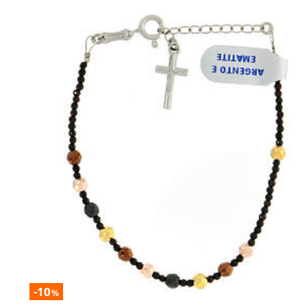
-10
%