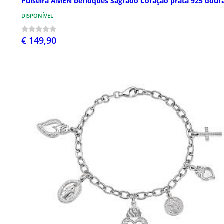
Pulseira AMEN berloques Sagrado Coração prata 925 dour
DISPONÍVEL
€ 149,90