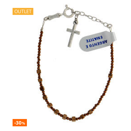
OUTLET
-30
%