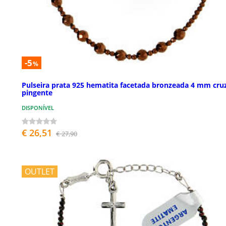
-5
%
Pulseira prata 925 hematita facetada bronzeada 4 mm cru
pingente
DISPONÍVEL
€ 26,51
€ 27,90
OUTLET