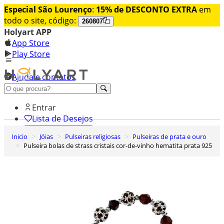
Especial São Lourenço
:
15% de DESCONTO EXTRA
em
todo o site, código:
260807
Holyart APP
App Store
Play Store
Ajuda e contatos
Conheça premium
Entrar
Lista de Desejos
Inicio
Jóias
Pulseiras religiosas
Pulseiras de prata e ouro
0
Pulseira bolas de strass cristais cor-de-vinho hematita prata 925
Carrinho de Compras