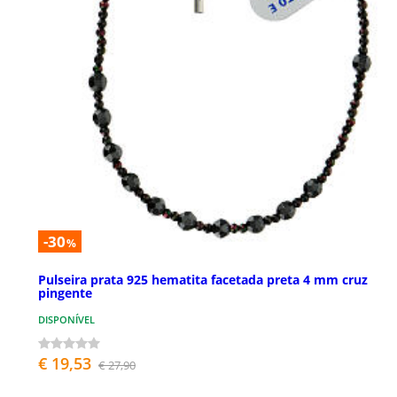
-30
%
Pulseira prata 925 hematita facetada preta 4 mm cruz
pingente
DISPONÍVEL
€ 19,53
€ 27,90