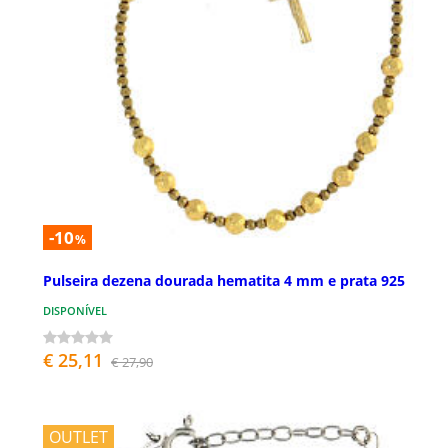
-10
%
Pulseira dezena dourada hematita 4 mm e prata 925
DISPONÍVEL
€ 25,11
€ 27,90
OUTLET