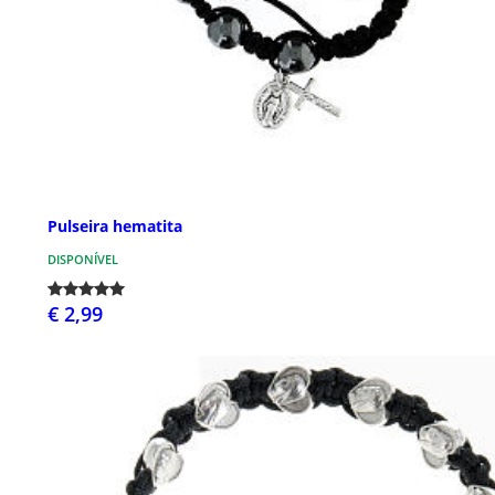
Pulseira hematita
DISPONÍVEL
€ 2,99