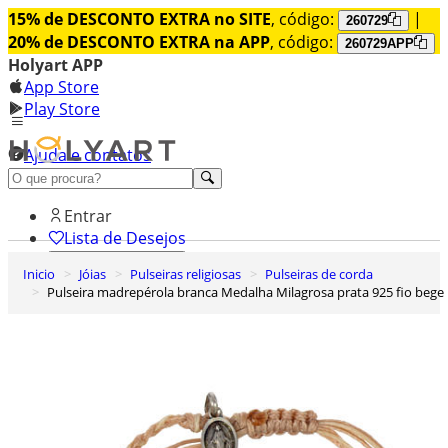
15% de DESCONTO EXTRA no SITE
, código:
|
260729
20% de DESCONTO EXTRA na APP
, código:
260729APP
Holyart APP
App Store
Play Store
Ajuda e contatos
Conheça premium
Entrar
Lista de Desejos
Inicio
Jóias
Pulseiras religiosas
Pulseiras de corda
0
Pulseira madrepérola branca Medalha Milagrosa prata 925 fio bege
Carrinho de Compras