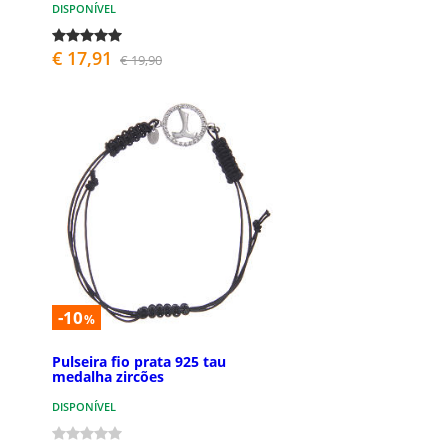
DISPONÍVEL
€ 17,91
€ 19,90
-10
%
Pulseira fio prata 925 tau
medalha zircões
DISPONÍVEL