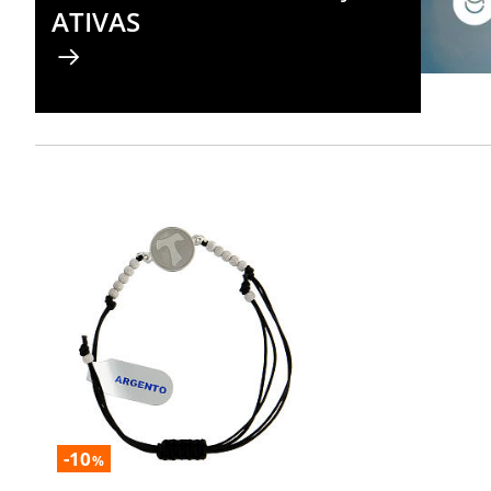
ATIVAS
-10
%