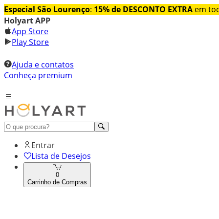
Especial São Lourenço
:
15% de DESCONTO EXTRA
em tod
Holyart APP
App Store
Play Store
Ajuda e contatos
Conheça premium
Entrar
Lista de Desejos
0
Carrinho de Compras