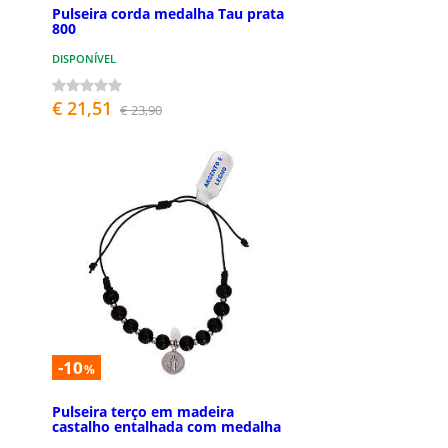
Pulseira corda medalha Tau prata
800
DISPONÍVEL
€ 21,51
€ 23,90
-10
%
Pulseira terço em madeira
castalho entalhada com medalha