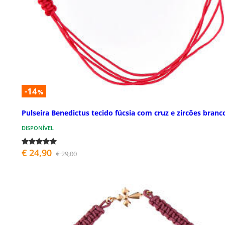
-14
%
Pulseira Benedictus tecido fúcsia com cruz e zircões branc
DISPONÍVEL
€ 24,90
€ 29,00