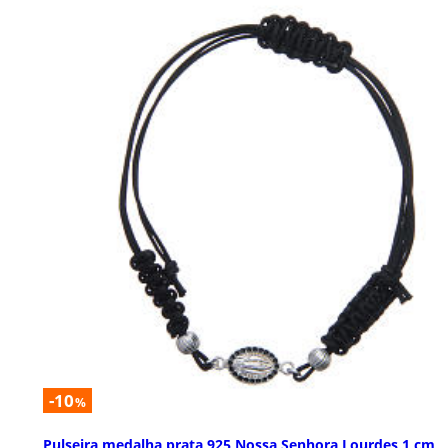
-10
%
Pulseira medalha prata 925 Nossa Senhora Lourdes 1 cm