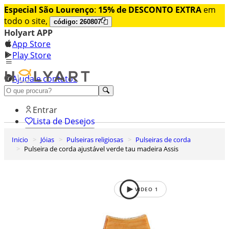
Especial São Lourenço
:
15% de DESCONTO EXTRA
em
todo o site,
código: 260807
Holyart APP
App Store
Play Store
Ajuda e contatos
Conheça premium
Entrar
Lista de Desejos
Inicio
Jóias
Pulseiras religiosas
Pulseiras de corda
0
Pulseira de corda ajustável verde tau madeira Assis
Carrinho de Compras
VIDEO
1