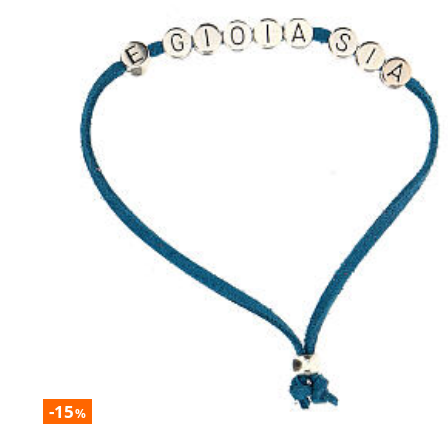
-15
%