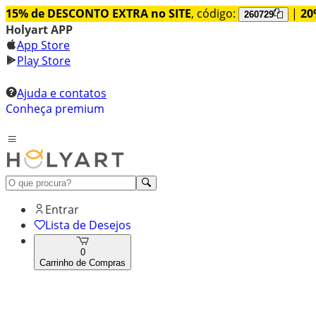
15% de DESCONTO EXTRA no SITE
, código:
|
20
260729
Holyart APP
App Store
Play Store
Ajuda e contatos
Conheça premium
Entrar
Lista de Desejos
0
Carrinho de Compras