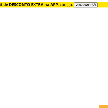
% de DESCONTO EXTRA na APP
, código:
260729APP