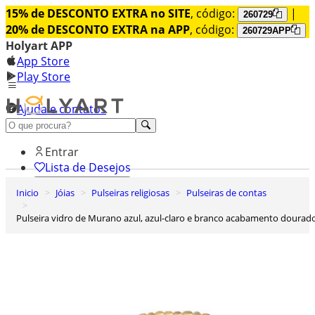
15% de DESCONTO EXTRA no SITE
, código:
|
260729
20% de DESCONTO EXTRA na APP
, código:
260729APP
Holyart APP
App Store
Play Store
Ajuda e contatos
Conheça premium
Entrar
Lista de Desejos
Inicio
Jóias
Pulseiras religiosas
Pulseiras de contas
0
Carrinho de Compras
Pulseira vidro de Murano azul, azul-claro e branco acabamento dourad