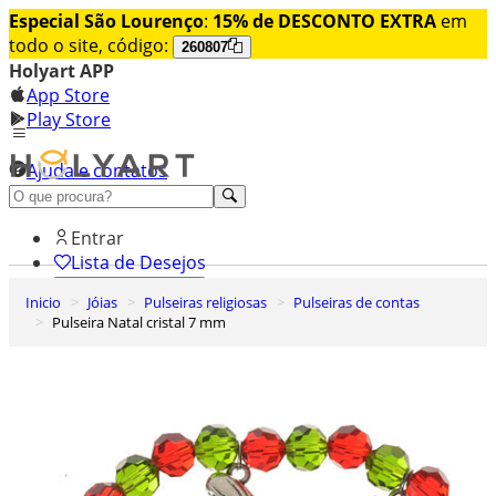
Especial São Lourenço
:
15% de DESCONTO EXTRA
em
todo o site, código:
260807
Holyart APP
App Store
Play Store
Ajuda e contatos
Conheça premium
Entrar
Lista de Desejos
Inicio
Jóias
Pulseiras religiosas
Pulseiras de contas
0
Pulseira Natal cristal 7 mm
Carrinho de Compras