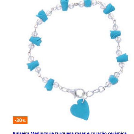
-30
%
Pulseira Medjugorje turquesa rosas e coração cerâmica