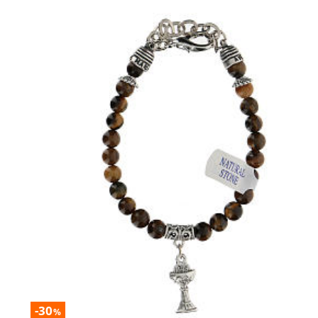
-30
%