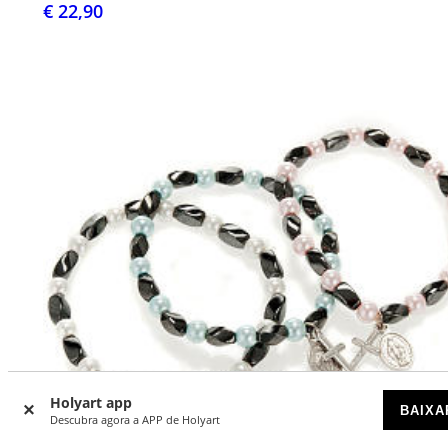
€ 22,90
Holyart app
BAIXA
Descubra agora a APP de Holyart