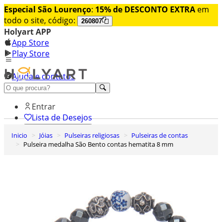
Especial São Lourenço
:
15% de DESCONTO EXTRA
em
todo o site, código:
260807
Holyart APP
App Store
Play Store
Ajuda e contatos
Conheça premium
Entrar
Lista de Desejos
Inicio
Jóias
Pulseiras religiosas
Pulseiras de contas
0
Pulseira medalha São Bento contas hematita 8 mm
Carrinho de Compras