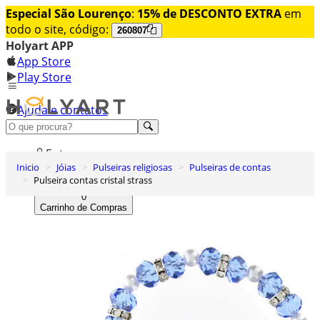
Especial São Lourenço
:
15% de DESCONTO EXTRA
em
todo o site, código:
260807
Holyart APP
App Store
Play Store
Ajuda e contatos
Conheça premium
Entrar
Inicio
Jóias
Pulseiras religiosas
Pulseiras de contas
Lista de Desejos
Pulseira contas cristal strass
0
Carrinho de Compras