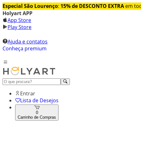
Especial São Lourenço
:
15% de DESCONTO EXTRA
em tod
Holyart APP
App Store
Play Store
Ajuda e contatos
Conheça premium
Entrar
Lista de Desejos
0
Carrinho de Compras