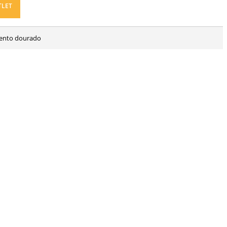
TLET
mento dourado