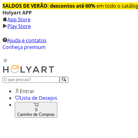
SALDOS DE VERÃO
:
descontos até 60%
em todo o catálo
Holyart APP
App Store
Play Store
Ajuda e contatos
Conheça premium
Entrar
Lista de Desejos
0
Carrinho de Compras