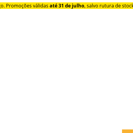
go. Promoções válidas
até 31 de julho
, salvo rutura de stock