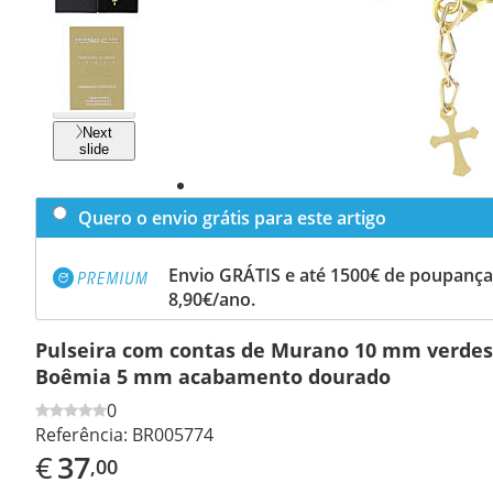
Previous
slide
Next
slide
Quero o envio grátis para este artigo
Envio GRÁTIS e até 1500€ de poupança
8,90€/ano.
Pulseira com contas de Murano 10 mm verdes 
Boêmia 5 mm acabamento dourado
0
Referência:
BR005774
€
37
,00