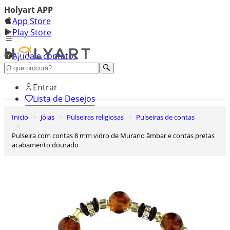
Holyart APP
App Store
Play Store
Ajuda e contatos
Conheça premium
Entrar
Lista de Desejos
Inicio
Jóias
Pulseiras religiosas
Pulseiras de contas
0
Carrinho de Compras
Pulseira com contas 8 mm vidro de Murano âmbar e contas pretas
acabamento dourado