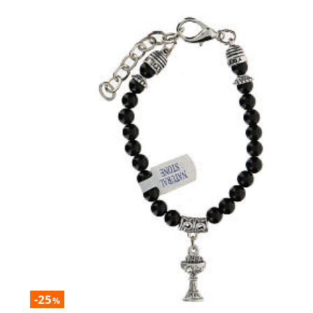
-25
%