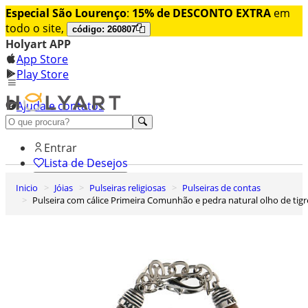
Especial São Lourenço
:
15% de DESCONTO EXTRA
em
todo o site,
código: 260807
Holyart APP
App Store
Play Store
Ajuda e contatos
Conheça premium
Entrar
Lista de Desejos
Inicio
Jóias
Pulseiras religiosas
Pulseiras de contas
0
Pulseira com cálice Primeira Comunhão e pedra natural olho de tigr
Carrinho de Compras