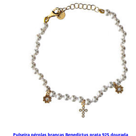
Pulseira pérolas brancas Benedictus prata 925 dourada