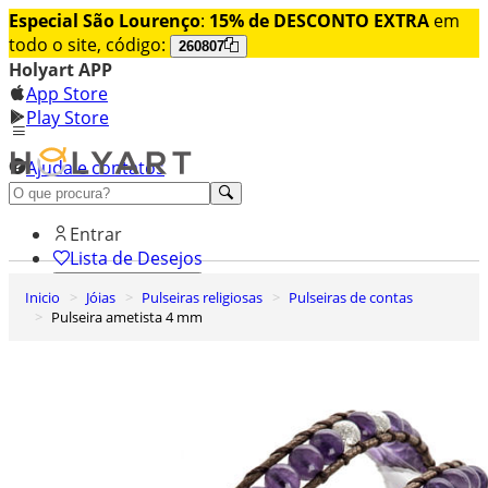
Especial São Lourenço
:
15% de DESCONTO EXTRA
em
todo o site, código:
260807
Holyart APP
App Store
Play Store
Ajuda e contatos
Conheça premium
Entrar
Lista de Desejos
Inicio
Jóias
Pulseiras religiosas
Pulseiras de contas
0
Pulseira ametista 4 mm
Carrinho de Compras