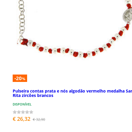
-20
%
Pulseira contas prata e nós algodão vermelho medalha Sa
Rita zircões brancos
DISPONÍVEL
€ 26,32
€ 32,90