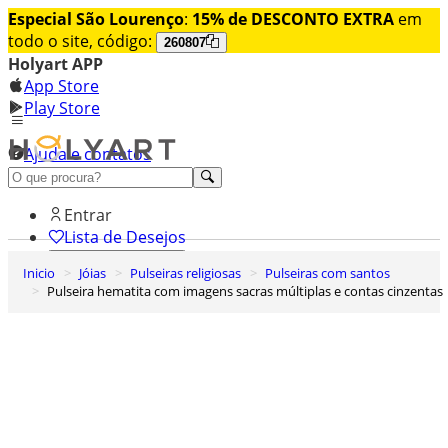
Especial São Lourenço
:
15% de DESCONTO EXTRA
em
todo o site, código:
260807
Holyart APP
App Store
Play Store
Ajuda e contatos
Conheça premium
Entrar
Lista de Desejos
Inicio
Jóias
Pulseiras religiosas
Pulseiras com santos
0
Pulseira hematita com imagens sacras múltiplas e contas cinzentas
Carrinho de Compras