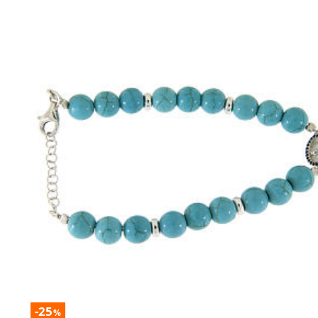
-25
%