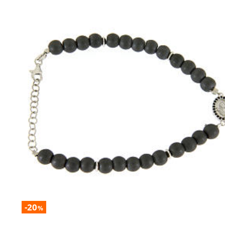
-20
%