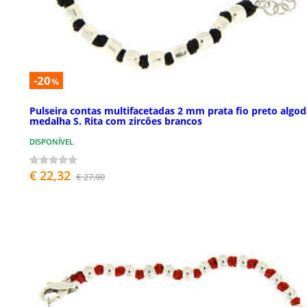
-20
%
Pulseira contas multifacetadas 2 mm prata fio preto algo
medalha S. Rita com zircões brancos
DISPONÍVEL
€ 22,32
€ 27,90