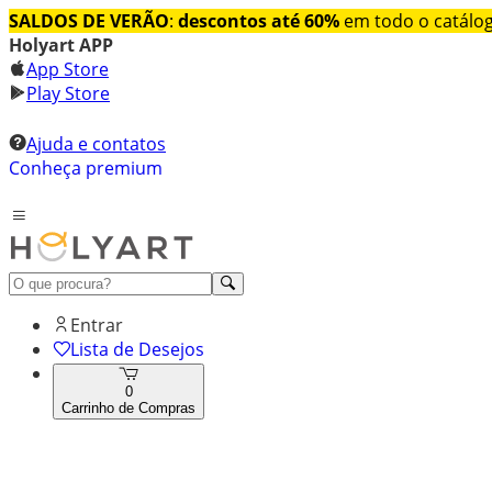
SALDOS DE VERÃO
:
descontos até 60%
em todo o catálo
Holyart APP
App Store
Play Store
Ajuda e contatos
Conheça premium
Entrar
Lista de Desejos
0
Carrinho de Compras