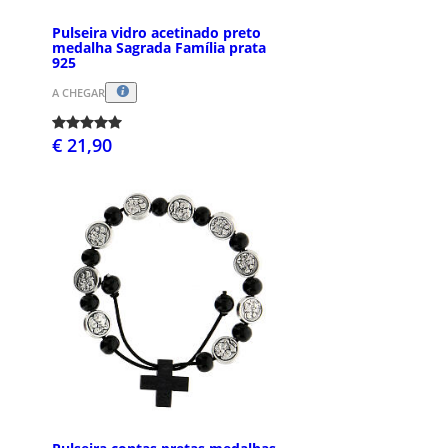
Pulseira vidro acetinado preto
medalha Sagrada Família prata
925
A CHEGAR
€ 21,90