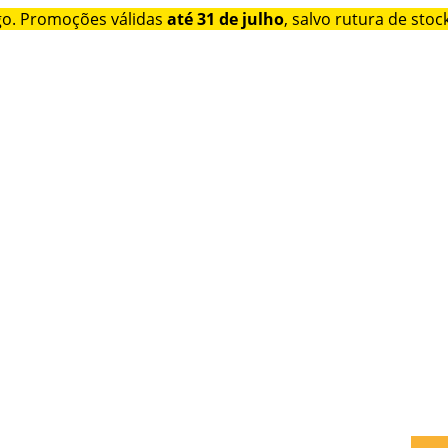
go. Promoções válidas
até 31 de julho
, salvo rutura de stock