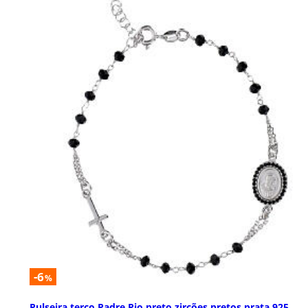
-6
%
Pulseira terço Padre Pio preto zircões pretos prata 925