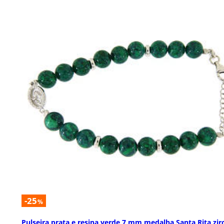
-25
%
Pulseira prata e resina verde 7 mm medalha Santa Rita zir