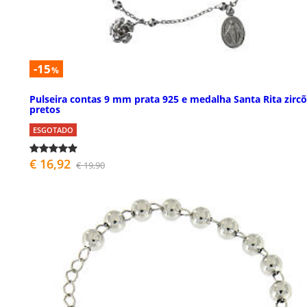
-15
%
Pulseira contas 9 mm prata 925 e medalha Santa Rita zirc
pretos
ESGOTADO
€ 16,92
€ 19,90