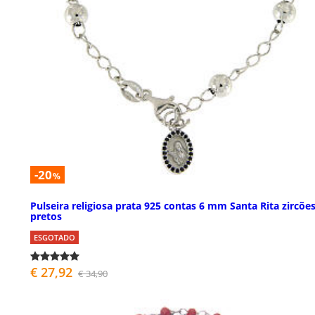
-20
%
Pulseira religiosa prata 925 contas 6 mm Santa Rita zircõe
pretos
ESGOTADO
€ 27,92
€ 34,90