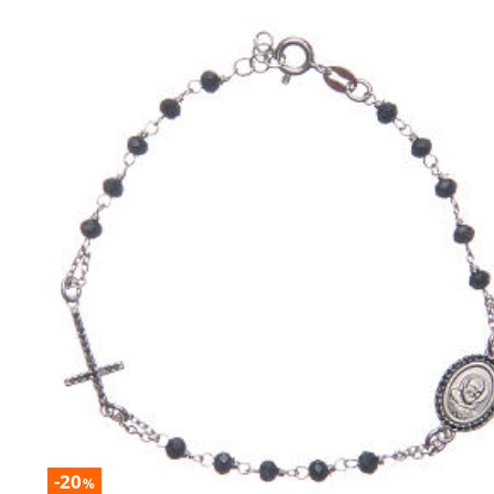
-20
%