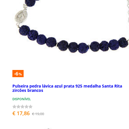
-6
%
Pulseira pedra lávica azul prata 925 medalha Santa Rita
zircões brancos
DISPONÍVEL
€ 17,86
€ 19,00