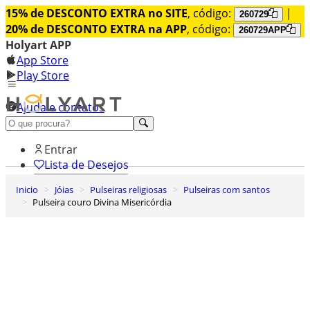
15% de DESCONTO EXTRA no SITE
, código:
|
260729
20% de DESCONTO EXTRA na APP
, código:
260729APP
Holyart APP
App Store
Play Store
Ajuda e contatos
Conheça premium
Entrar
Lista de Desejos
Inicio
Jóias
Pulseiras religiosas
Pulseiras com santos
0
Pulseira couro Divina Misericórdia
Carrinho de Compras