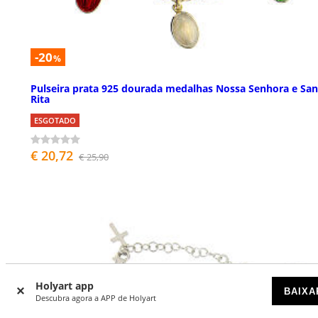
-20
%
Pulseira prata 925 dourada medalhas Nossa Senhora e San
Rita
ESGOTADO
€ 20,72
€ 25,90
Holyart app
BAIXA
Descubra agora a APP de Holyart