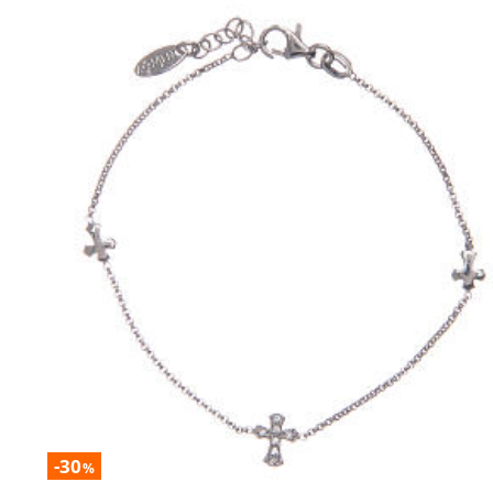
-30
%