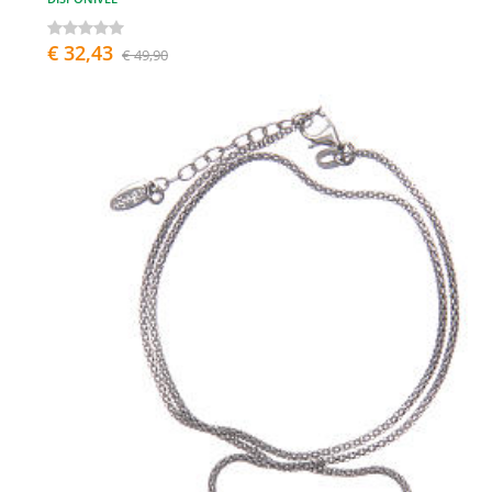
€ 32,43
€ 49,90