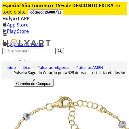
Especial São Lourenço
:
15% de DESCONTO EXTRA
em
todo o site,
código: 260807
Holyart APP
App Store
Play Store
Ajuda e contatos
Conheça premium
Entrar
Inicio
Jóias
Pulseiras religiosas
Pulseiras AMEN
Lista de Desejos
Pulseira Sagrado Coração prata 925 dourada cristais facetados Ame
0
Carrinho de Compras