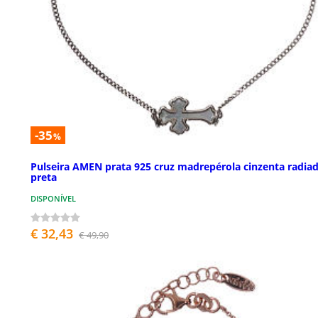
-35
%
Pulseira AMEN prata 925 cruz madrepérola cinzenta radia
preta
DISPONÍVEL
€ 32,43
€ 49,90