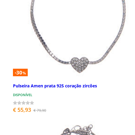
-30
%
Pulseira Amen prata 925 coração zircões
DISPONÍVEL
€ 55,93
€ 79,90