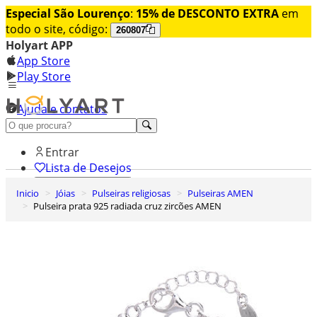
Especial São Lourenço
:
15% de DESCONTO EXTRA
em
todo o site, código:
260807
Holyart APP
App Store
Play Store
Ajuda e contatos
Conheça premium
Entrar
Lista de Desejos
Inicio
Jóias
Pulseiras religiosas
Pulseiras AMEN
0
Pulseira prata 925 radiada cruz zircões AMEN
Carrinho de Compras