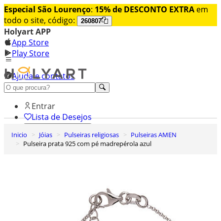
Especial São Lourenço
:
15% de DESCONTO EXTRA
em
todo o site, código:
260807
Holyart APP
App Store
Play Store
Ajuda e contatos
Conheça premium
Entrar
Lista de Desejos
Inicio
Jóias
Pulseiras religiosas
Pulseiras AMEN
0
Pulseira prata 925 com pé madrepérola azul
Carrinho de Compras