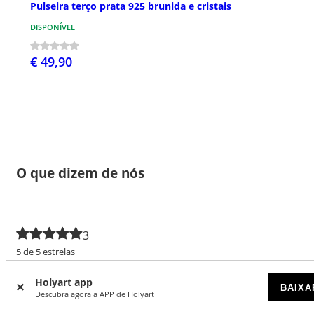
Pulseira terço prata 925 brunida e cristais
DISPONÍVEL
€ 49,90
O que dizem de nós
3
5 de 5 estrelas
5 estrelas
3
Holyart app
BAIXA
Descubra agora a APP de Holyart
4 estrelas