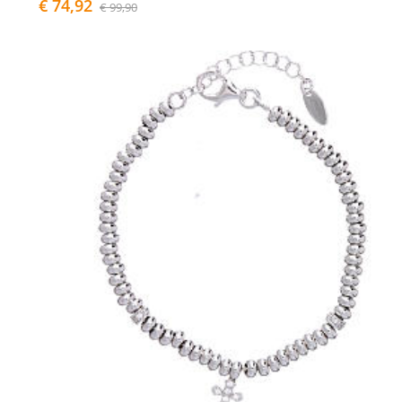
€ 74,92
€ 99,90