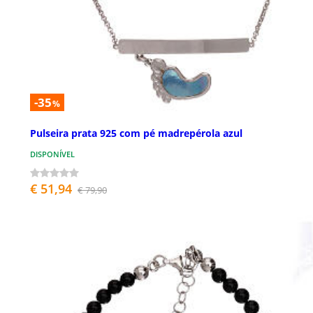
-35
%
Pulseira prata 925 com pé madrepérola azul
DISPONÍVEL
€ 51,94
€ 79,90