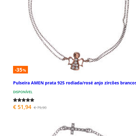
-35
%
Pulseira AMEN prata 925 rodiada/rosé anjo zircões branco
DISPONÍVEL
€ 51,94
€ 79,90