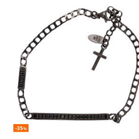
-35
%