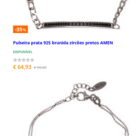
-35
%
Pulseira prata 925 brunida zircões pretos AMEN
DISPONÍVEL
€ 64,93
€ 99,90