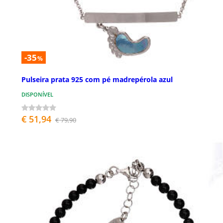
-35
%
Pulseira prata 925 com pé madrepérola azul
DISPONÍVEL
€ 51,94
€ 79,90