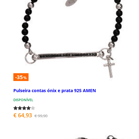
-35
%
Pulseira contas ónix e prata 925 AMEN
DISPONÍVEL
€ 64,93
€ 99,90