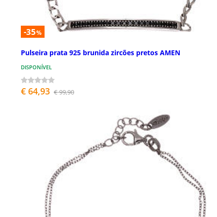
-35
%
Pulseira prata 925 brunida zircões pretos AMEN
DISPONÍVEL
€ 64,93
€ 99,90