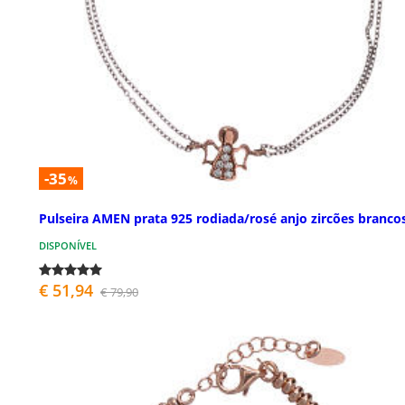
-35
%
Pulseira AMEN prata 925 rodiada/rosé anjo zircões branco
DISPONÍVEL
€ 51,94
€ 79,90