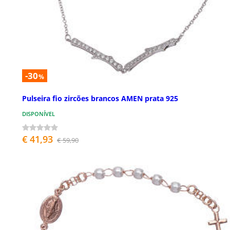
-30
%
Pulseira fio zircões brancos AMEN prata 925
DISPONÍVEL
€ 41,93
€ 59,90