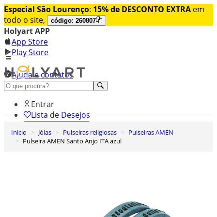
Especial São Lourenço
:
15% de DESCONTO EXTRA
em
todo o site,
código: 260807
Holyart APP
App Store
Play Store
Ajuda e contatos
Conheça premium
Entrar
Lista de Desejos
Inicio
Jóias
Pulseiras religiosas
Pulseiras AMEN
0
Pulseira AMEN Santo Anjo ITA azul
Carrinho de Compras