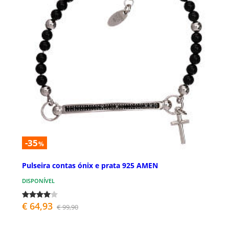
-35
%
Pulseira contas ónix e prata 925 AMEN
DISPONÍVEL
€ 64,93
€ 99,90