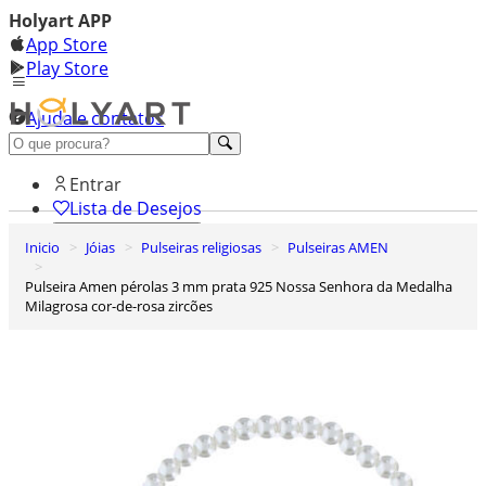
Holyart APP
App Store
Play Store
Ajuda e contatos
Conheça premium
Entrar
Lista de Desejos
Inicio
Jóias
Pulseiras religiosas
Pulseiras AMEN
0
Carrinho de Compras
Pulseira Amen pérolas 3 mm prata 925 Nossa Senhora da Medalha
Milagrosa cor-de-rosa zircões