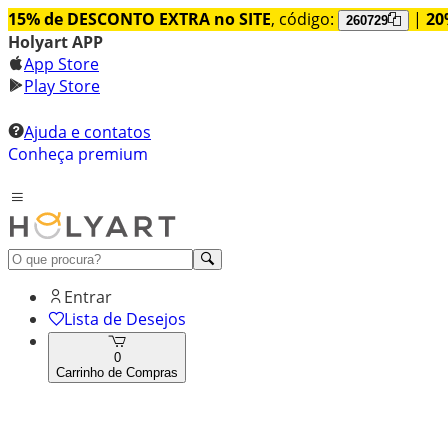
15% de DESCONTO EXTRA no SITE
, código:
|
20
260729
Holyart APP
App Store
Play Store
Ajuda e contatos
Conheça premium
Entrar
Lista de Desejos
0
Carrinho de Compras