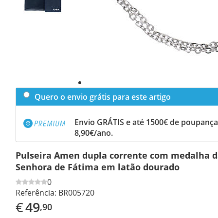
Quero o envio grátis para este artigo
Envio GRÁTIS e até 1500€ de poupança
8,90€/ano.
Pulseira Amen dupla corrente com medalha 
Senhora de Fátima em latão dourado
0
Referência:
BR005720
€
49
,90