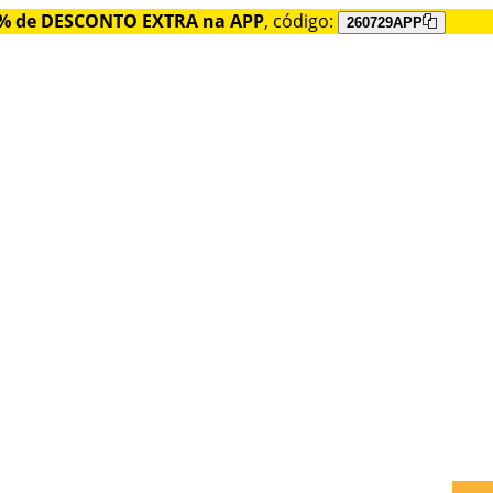
% de DESCONTO EXTRA na APP
, código:
260729APP