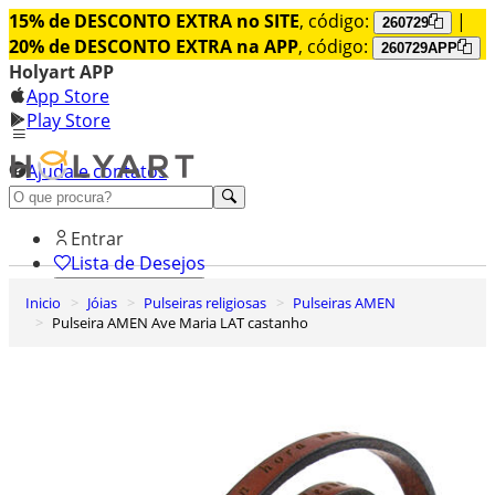
15% de DESCONTO EXTRA no SITE
, código:
|
260729
20% de DESCONTO EXTRA na APP
, código:
260729APP
Holyart APP
App Store
Play Store
Ajuda e contatos
Conheça premium
Entrar
Lista de Desejos
Inicio
Jóias
Pulseiras religiosas
Pulseiras AMEN
0
Pulseira AMEN Ave Maria LAT castanho
Carrinho de Compras