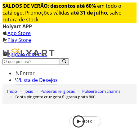
SALDOS DE VERÃO
:
descontos até 60%
em todo o
catálogo. Promoções válidas
até 31 de julho
, salvo
rutura de stock.
Holyart APP
App Store
Play Store
Ajuda e contatos
Conheça premium
Entrar
Lista de Desejos
Inicio
Jóias
Pulseiras religiosas
Pulseira com charms
0
Conta pingente cruz gota filigrana prata 800
Carrinho de Compras
VIDEO
1