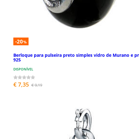
-20
%
Berloque para pulseira preto simples vidro de Murano e p
925
DISPONÍVEL
€ 7,35
€ 9,19