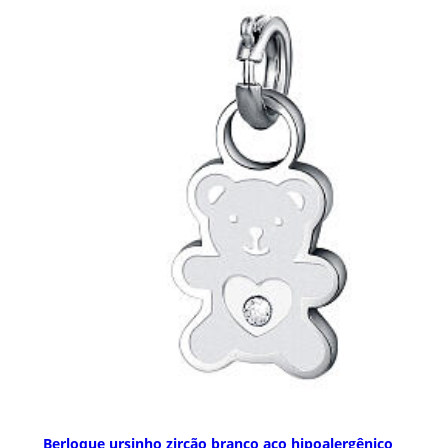
Berloque ursinho zircão branco aço hipoalergênico