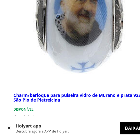
Charm/berloque para pulseira vidro de Murano e prata 92
São Pio de Pietrelcina
DISPONÍVEL
€ 9,90
Holyart app
BAIXA
Descubra agora a APP de Holyart