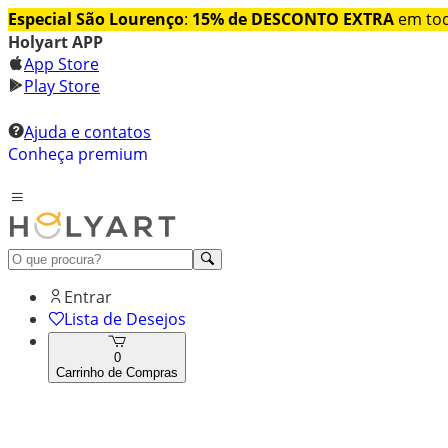
Especial São Lourenço
:
15% de DESCONTO EXTRA
em tod
Holyart APP
App Store
Play Store
Ajuda e contatos
Conheça premium
Entrar
Lista de Desejos
0
Carrinho de Compras