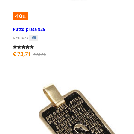
-10
%
Putto prata 925
A CHEGAR
€ 73,71
€ 81,90