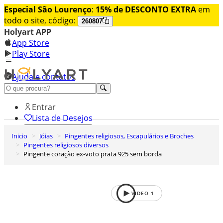
Especial São Lourenço
:
15% de DESCONTO EXTRA
em
todo o site, código:
260807
Holyart APP
App Store
Play Store
Ajuda e contatos
Conheça premium
Entrar
Lista de Desejos
Inicio
Jóias
Pingentes religiosos, Escapulários e Broches
0
Pingentes religiosos diversos
Carrinho de Compras
Pingente coração ex-voto prata 925 sem borda
VIDEO
1