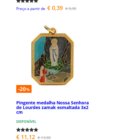
€ 0,39
€ 0,90
Preço a partir de
-20
%
Pingente medalha Nossa Senhora
de Lourdes zamak esmaltada 3x2
cm
DISPONÍVEL
€ 11,12
€ 13,90