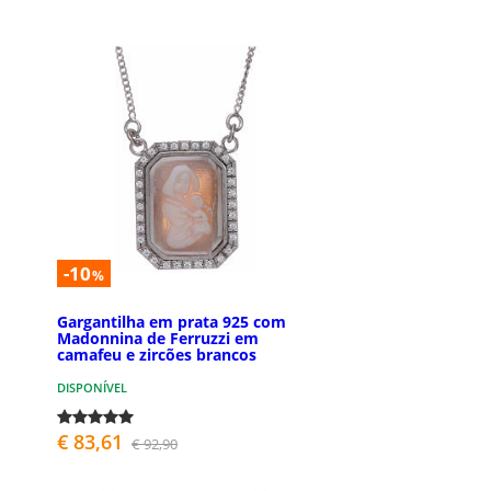
-10
%
Gargantilha em prata 925 com
Madonnina de Ferruzzi em
camafeu e zircões brancos
DISPONÍVEL
€ 83,61
€ 92,90