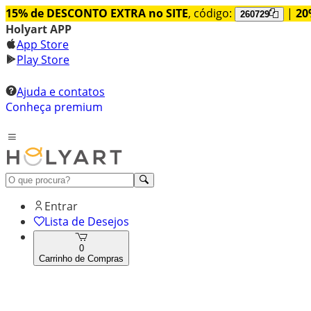
15% de DESCONTO EXTRA no SITE
, código:
|
20
260729
Holyart APP
App Store
Play Store
Ajuda e contatos
Conheça premium
Entrar
Lista de Desejos
0
Carrinho de Compras