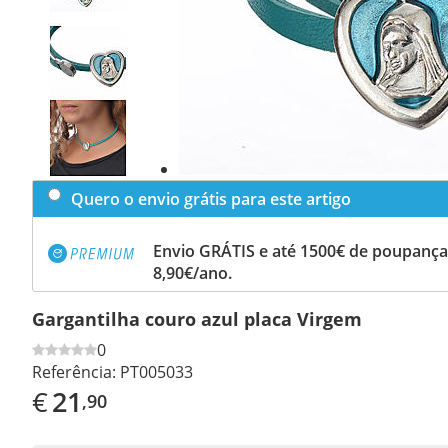
Previous
slide
Next
slide
Quero o envio grátis para este artigo
Envio GRÁTIS e até 1500€ de poupança
8,90€/ano.
Gargantilha couro azul placa Virgem
0
Referência:
PT005033
€
21
,90