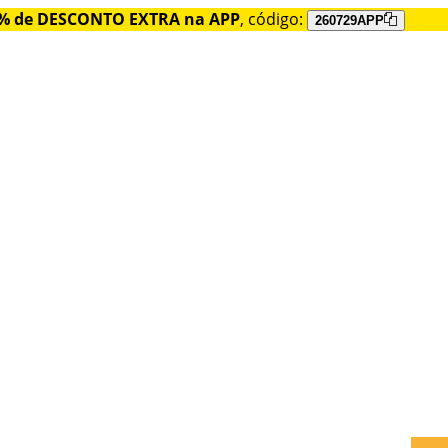
% de DESCONTO EXTRA na APP
, código:
260729APP