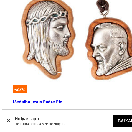
-37
%
Medalha Jesus Padre Pio
DISPONÍVEL
Holyart app
BAIXA
Descubra agora a APP de Holyart
€ 2,90
€ 4,59