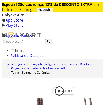
Especial São Lourenço
:
15% de DESCONTO EXTRA
em
todo o site, código:
260807
Holyart APP
App Store
Play Store
Ajuda e contatos
Conheça premium
Entrar
Lista de Desejos
Inicio
Jóias
Pingentes religiosos, Escapulários e Broches
0
Pingentes de madeira de oliveira e TAU
Carrinho de Compras
Tau mini pingente Cerâmica
VIDEO
1