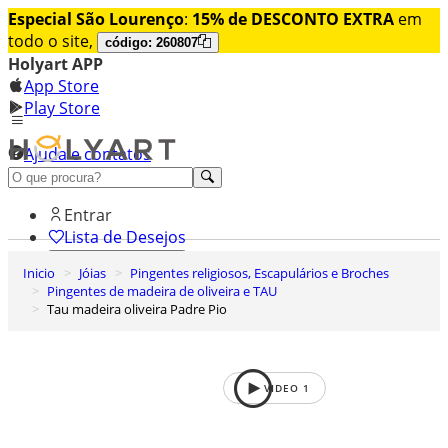
Especial São Lourenço
:
15% de DESCONTO EXTRA
em
todo o site,
código: 260807
Holyart APP
App Store
Play Store
Ajuda e contatos
Conheça premium
Entrar
Lista de Desejos
Inicio
Jóias
Pingentes religiosos, Escapulários e Broches
0
Pingentes de madeira de oliveira e TAU
Carrinho de Compras
Tau madeira oliveira Padre Pio
VIDEO
1