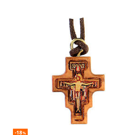
-18
%