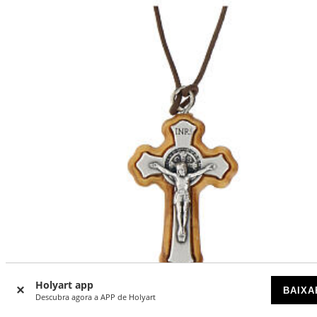
Holyart app
-17
%
BAIXA
Descubra agora a APP de Holyart