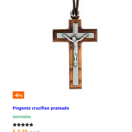
-6
%
Pingente crucifixo prateado
DISPONÍVEL
€ 3,49
€ 3,70