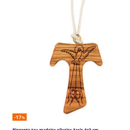
-17
%
Pingente tau madeira oliveira Assis 4x3 cm