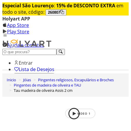
Especial São Lourenço
:
15% de DESCONTO EXTRA
em
todo o site, código:
260807
Holyart APP
App Store
Play Store
Ajuda e contatos
Conheça premium
Entrar
Lista de Desejos
Inicio
Jóias
Pingentes religiosos, Escapulários e Broches
0
Pingentes de madeira de oliveira e TAU
Carrinho de Compras
Tau madeira de oliveira Assis 2 cm
VIDEO
1