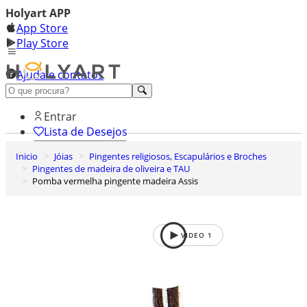
Holyart APP
App Store
Play Store
Ajuda e contatos
Conheça premium
Entrar
Lista de Desejos
Inicio
Jóias
Pingentes religiosos, Escapulários e Broches
0
Pingentes de madeira de oliveira e TAU
Carrinho de Compras
Pomba vermelha pingente madeira Assis
VIDEO
1