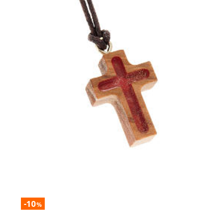
-10
%