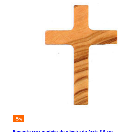
-5
%
Pingente cruz madeira de oliveira de Assis 3,5 cm