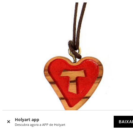
Holyart app
-18
%
BAIXA
Descubra agora a APP de Holyart