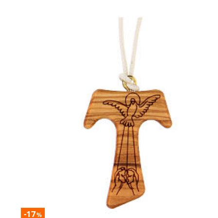
-17
%