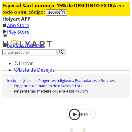
Especial São Lourenço
:
15% de DESCONTO EXTRA
em
todo o site, código:
260807
Holyart APP
App Store
Play Store
Ajuda e contatos
Conheça premium
Entrar
Lista de Desejos
Inicio
Jóias
Pingentes religiosos, Escapulários e Broches
0
Pingentes de madeira de oliveira e TAU
Carrinho de Compras
Pingente tau madeira oliveira Assis 4x3 cm
VIDEO
1