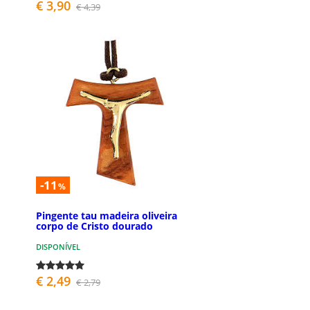
€ 3,90
€ 4,39
-11
%
Pingente tau madeira oliveira
corpo de Cristo dourado
DISPONÍVEL
€ 2,49
€ 2,79