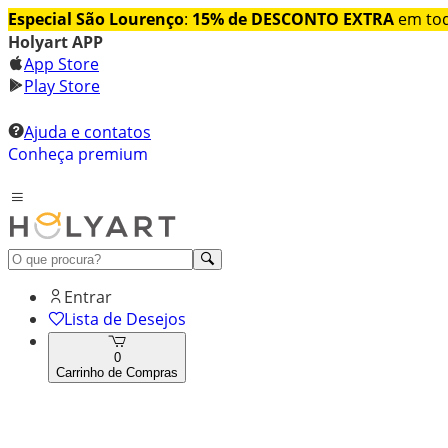
Especial São Lourenço
:
15% de DESCONTO EXTRA
em tod
Holyart APP
App Store
Play Store
Ajuda e contatos
Conheça premium
Entrar
Lista de Desejos
0
Carrinho de Compras