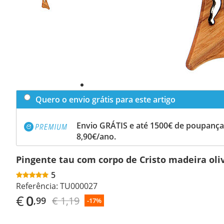
Quero o envio grátis para este artigo
Envio GRÁTIS e até 1500€ de poupança
8,90€/ano.
Pingente tau com corpo de Cristo madeira oli
5
Referência:
TU000027
€
0
€ 1,19
,99
-17%