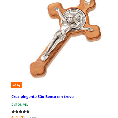
-4
%
Cruz pingente São Bento em trevo
DISPONÍVEL
€ 4,70
€ 4,90