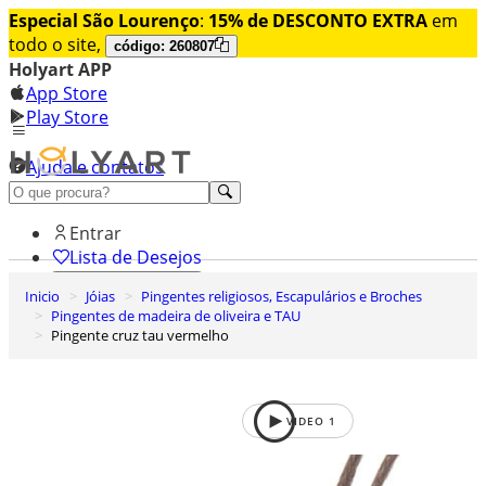
Especial São Lourenço
:
15% de DESCONTO EXTRA
em
todo o site,
código: 260807
Holyart APP
App Store
Play Store
Ajuda e contatos
Conheça premium
Entrar
Lista de Desejos
Inicio
Jóias
Pingentes religiosos, Escapulários e Broches
0
Pingentes de madeira de oliveira e TAU
Carrinho de Compras
Pingente cruz tau vermelho
VIDEO
1