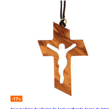
-17
%