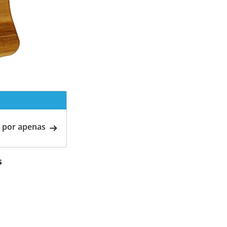
 por apenas
s