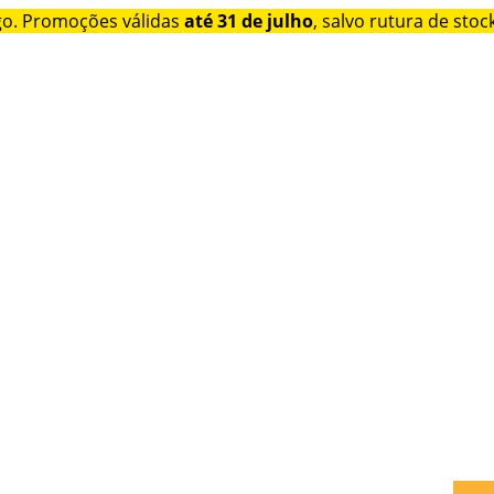
go. Promoções válidas
até 31 de julho
, salvo rutura de stock