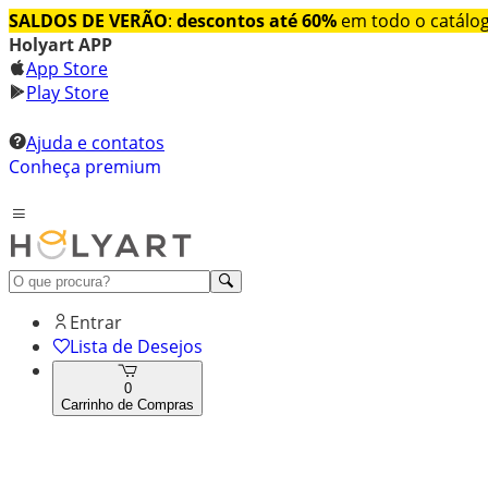
SALDOS DE VERÃO
:
descontos até 60%
em todo o catálo
Holyart APP
App Store
Play Store
Ajuda e contatos
Conheça premium
Entrar
Lista de Desejos
0
Carrinho de Compras