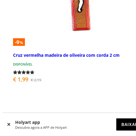
-9
%
Cruz vermelha madeira de oliveira com corda 2 cm
DISPONÍVEL
€ 1,99
€ 2,19
Holyart app
BAIXA
O que dizem de nós
Descubra agora a APP de Holyart