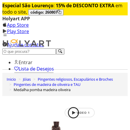
Especial São Lourenço
:
15% de DESCONTO EXTRA
em
todo o site,
código: 260807
Holyart APP
App Store
Play Store
Ajuda e contatos
Conheça premium
Entrar
Lista de Desejos
Inicio
Jóias
Pingentes religiosos, Escapulários e Broches
0
Pingentes de madeira de oliveira e TAU
Carrinho de Compras
Medalha pomba madeira oliveira
VIDEO
1