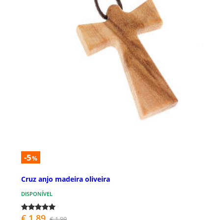
-5
%
Cruz anjo madeira oliveira
DISPONÍVEL
€ 1,89
€ 1,99