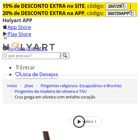
15% de DESCONTO EXTRA no SITE
, código:
|
260729
20% de DESCONTO EXTRA na APP
, código:
260729APP
Holyart APP
App Store
Play Store
Ajuda e contatos
Conheça premium
Entrar
Lista de Desejos
Inicio
Jóias
Pingentes religiosos, Escapulários e Broches
0
Pingentes de madeira de oliveira e TAU
Carrinho de Compras
Cruz grega em oliveira com entalhe coração
VIDEO
1