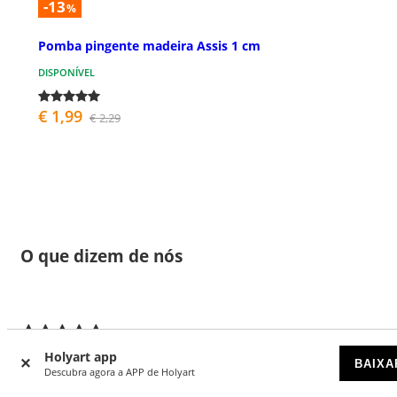
-13
%
Pomba pingente madeira Assis 1 cm
DISPONÍVEL
€ 1,99
€ 2,29
O que dizem de nós
28
4.86 de 5 estrelas
Holyart app
BAIXA
Descubra agora a APP de Holyart
5 estrelas
24