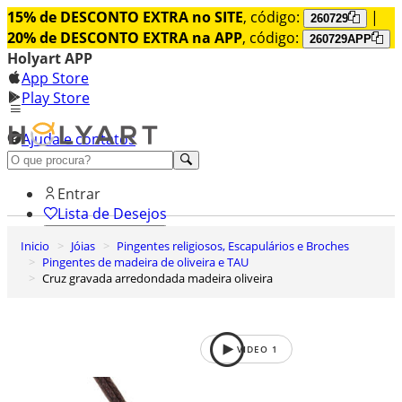
15% de DESCONTO EXTRA no SITE
, código:
|
260729
20% de DESCONTO EXTRA na APP
, código:
260729APP
Holyart APP
App Store
Play Store
Ajuda e contatos
Conheça premium
Entrar
Lista de Desejos
Inicio
Jóias
Pingentes religiosos, Escapulários e Broches
0
Pingentes de madeira de oliveira e TAU
Carrinho de Compras
Cruz gravada arredondada madeira oliveira
VIDEO
1