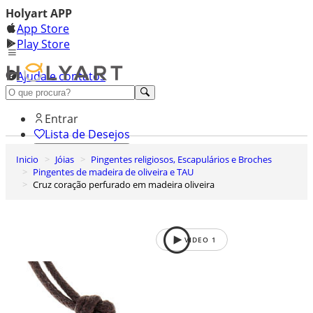
Holyart APP
App Store
Play Store
Ajuda e contatos
Conheça premium
Entrar
Lista de Desejos
Inicio
Jóias
Pingentes religiosos, Escapulários e Broches
0
Pingentes de madeira de oliveira e TAU
Carrinho de Compras
Cruz coração perfurado em madeira oliveira
VIDEO
1