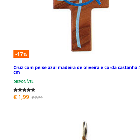
-17
%
Cruz com peixe azul madeira de oliveira e corda castanha 
cm
DISPONÍVEL
€ 1,99
€ 2,39