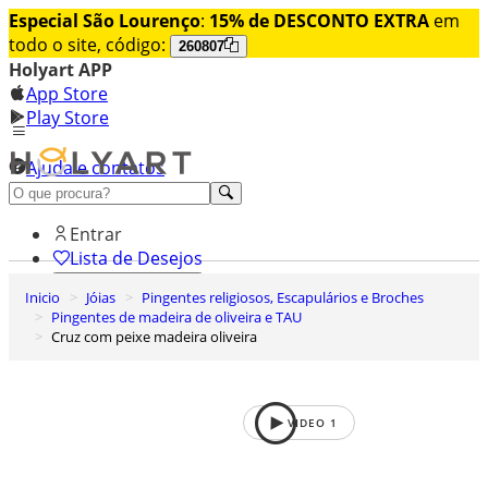
Especial São Lourenço
:
15% de DESCONTO EXTRA
em
todo o site, código:
260807
Holyart APP
App Store
Play Store
Ajuda e contatos
Conheça premium
Entrar
Lista de Desejos
Inicio
Jóias
Pingentes religiosos, Escapulários e Broches
0
Pingentes de madeira de oliveira e TAU
Carrinho de Compras
Cruz com peixe madeira oliveira
VIDEO
1