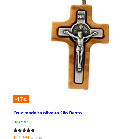
-17
%
Cruz madeira oliveira São Bento
DISPONÍVEL
€ 1,99
€ 2,39