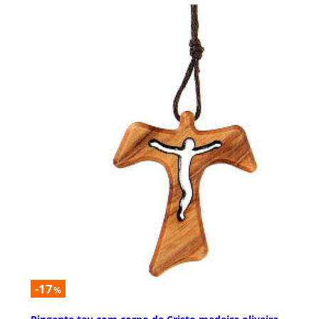
-17
%