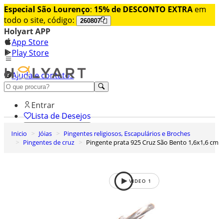
Especial São Lourenço
:
15% de DESCONTO EXTRA
em
todo o site, código:
260807
Holyart APP
App Store
Play Store
Ajuda e contatos
Conheça premium
Entrar
Lista de Desejos
Inicio
Jóias
Pingentes religiosos, Escapulários e Broches
0
Pingentes de cruz
Pingente prata 925 Cruz São Bento 1,6x1,6 cm
Carrinho de Compras
VIDEO
1