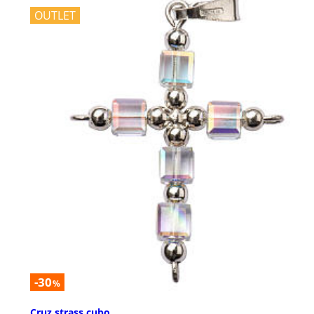
OUTLET
-30
%
Cruz strass cubo