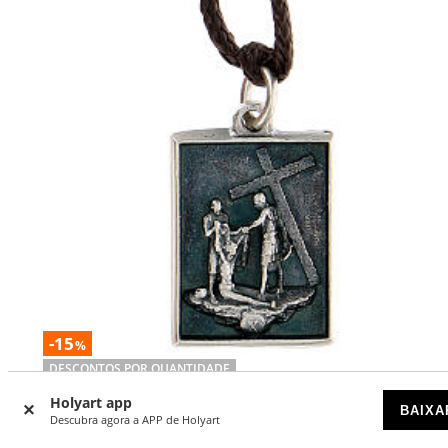
-15
%
DESCONTOS POR QUANTIDADE
Holyart app
Colar Via Sacra Décima Estação liga acabamento prata
BAIXA
Descubra agora a APP de Holyart
DISPONÍVEL