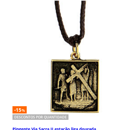
-15
%
DESCONTOS POR QUANTIDADE
Pingente Via Sacra II estação liga dourada