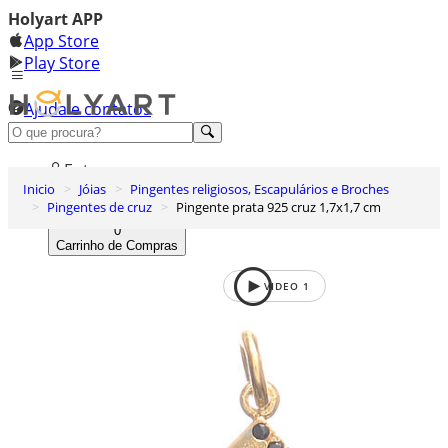
Holyart APP
App Store
Play Store
Ajuda e contatos
Conheça premium
Entrar
Inicio
Jóias
Pingentes religiosos, Escapulários e Broches
Lista de Desejos
Pingentes de cruz
Pingente prata 925 cruz 1,7x1,7 cm
0
Carrinho de Compras
VIDEO
1