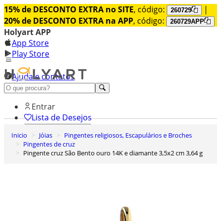
15% de DESCONTO EXTRA no SITE
, código:
|
260729
20% de DESCONTO EXTRA na APP
, código:
260729APP
Holyart APP
App Store
Play Store
Ajuda e contatos
Conheça premium
Entrar
Lista de Desejos
Inicio
Jóias
Pingentes religiosos, Escapulários e Broches
0
Pingentes de cruz
Carrinho de Compras
Pingente cruz São Bento ouro 14K e diamante 3,5x2 cm 3,64 g