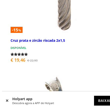
-15
%
Cruz prata e zircão riscada 2x1,5
DISPONÍVEL
€ 19,46
€ 22,90
Holyart app
BAIXA
Descubra agora a APP de Holyart