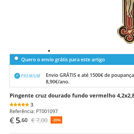
Quero o envio grátis para este artigo
Envio GRÁTIS e até 1500€ de poupança
8,90€/ano.
Pingente cruz dourado fundo vermelho 4,2x2,
3
Referência:
PT001097
€
5
€ 7,00
,60
-20%