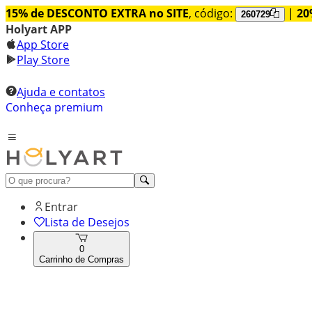
15% de DESCONTO EXTRA no SITE
, código:
|
20
260729
Holyart APP
App Store
Play Store
Ajuda e contatos
Conheça premium
Entrar
Lista de Desejos
0
Carrinho de Compras