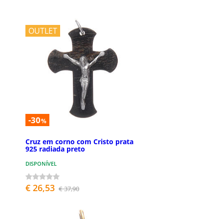
OUTLET
-30
%
Cruz em corno com Cristo prata
925 radiada preto
DISPONÍVEL
€ 26,53
€ 37,90