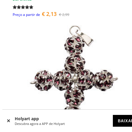
€ 2,13
€ 2,99
Preço a partir de
Holyart app
BAIXA
Descubra agora a APP de Holyart