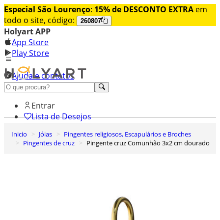
Especial São Lourenço
:
15% de DESCONTO EXTRA
em
todo o site, código:
260807
Holyart APP
App Store
Play Store
Ajuda e contatos
Conheça premium
Entrar
Lista de Desejos
Inicio
Jóias
Pingentes religiosos, Escapulários e Broches
0
Pingentes de cruz
Pingente cruz Comunhão 3x2 cm dourado
Carrinho de Compras