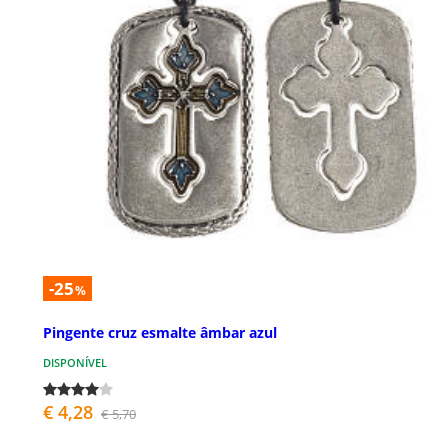
-25
%
Pingente cruz esmalte âmbar azul
DISPONÍVEL
€ 4,28
€ 5,70