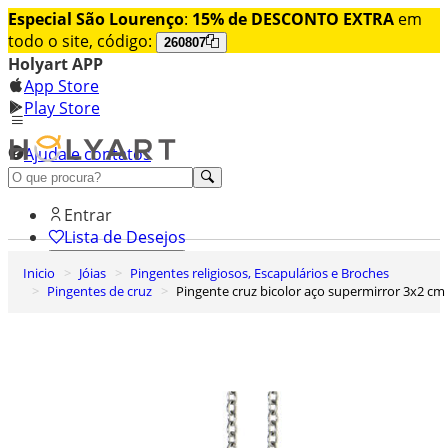
Especial São Lourenço
:
15% de DESCONTO EXTRA
em
todo o site, código:
260807
Holyart APP
App Store
Play Store
Ajuda e contatos
Conheça premium
Entrar
Lista de Desejos
Inicio
Jóias
Pingentes religiosos, Escapulários e Broches
0
Pingentes de cruz
Pingente cruz bicolor aço supermirror 3x2 cm
Carrinho de Compras