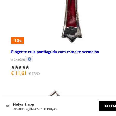
-10
%
Pingente cruz pontiaguda com esmalte vermelho
A CHEGAR
€ 11,61
€ 12,90
Holyart app
BAIXA
Descubra agora a APP de Holyart