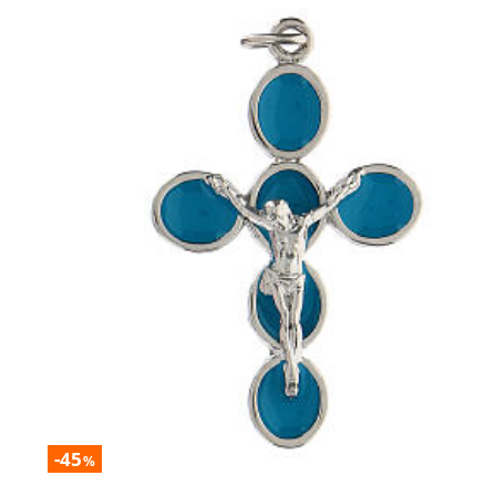
-45
%