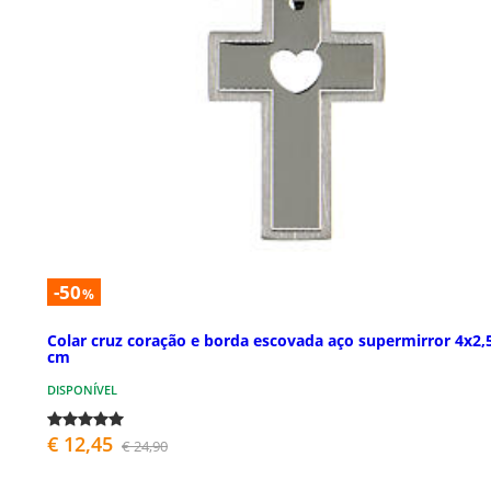
-50
%
Colar cruz coração e borda escovada aço supermirror 4x2,
cm
DISPONÍVEL
€ 12,45
€ 24,90