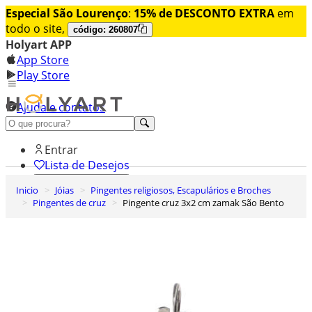
Especial São Lourenço
:
15% de DESCONTO EXTRA
em
todo o site,
código: 260807
Holyart APP
App Store
Play Store
Ajuda e contatos
Conheça premium
Entrar
Lista de Desejos
Inicio
Jóias
Pingentes religiosos, Escapulários e Broches
0
Pingentes de cruz
Pingente cruz 3x2 cm zamak São Bento
Carrinho de Compras